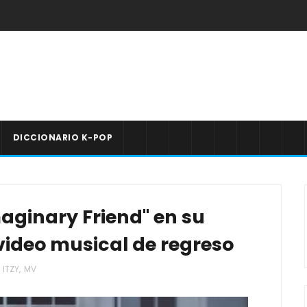
DICCIONARIO K-POP
maginary Friend" en su
video musical de regreso
ITZY
,
MV