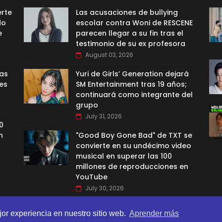
erte
Las acusaciones de bullying
do
escolar contra Woni de RESCENE
e
parecen llegar a su fin tras el
testimonio de su ex profesora
August 03, 2026
las
Yuri de Girls’ Generation dejará
es
SM Entertainment tras 19 años;
continuará como integrante del
grupo
July 31, 2026
0
n
"Good Boy Gone Bad" de TXT se
convierte en su undécimo video
musical en superar las 100
millones de reproducciones en
YouTube
July 30, 2026
jor experiencia en nuestro sitio web.
Aprender más
BI TEMPLATES