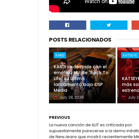
POSTS RELACIONADOS
KARD
KATSEYE
KARD se despide con el
emotivo MV de "Back To
Life" su último
KATSEY
lanzamiento bajo DSP
más sal
Media
estreno
July 28, 2026
July 2
PREVIOUS
La nueva canción de ILLIT es critícada por
supuestamente parecerse a la demo inédit
de NewJeans que mostró recientemente Mi