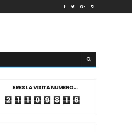
ERES LA VISITA NUMERO...
2
1
1
0
9
8
1
6