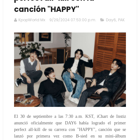
canción "HAPPY"
KpopWorld Mx
9/29/2024 07:53:00 p.m.
Day6
,
PAK
El 30 de septiembre a las 7:30 a.m. KST, iChart de Instiz
anunció oficialmente que DAY6 había logrado el primer
perfect all-kill de su carrera con "HAPPY", canción que se
lanzó por primera vez como B-sied en su mini-álbum