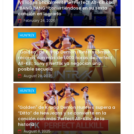
IVE logra oficialmente un Perfect All-Kill con
“BANG BANG” convirtiéndose en su sexta
canción en lograrlo
February 24, 2026
HUNTR/X
“Golden” de K-Pop Demon Hunters rompe
récords con más de 1,000 horas de Perfect
All-Kill; Sony y Netflix ya negocian una
posible secuela
August 28, 2025
HUNTR/X
"Golden" de K-pop Demon Hunters supera a
“Ditto” de NewJeans y se convierte en la
canción con más 'Perfect All-Kills' de la
historia
August 11, 2025