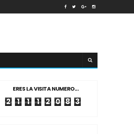
ERES LA VISITA NUMERO...
2
1
1
1
2
0
8
3