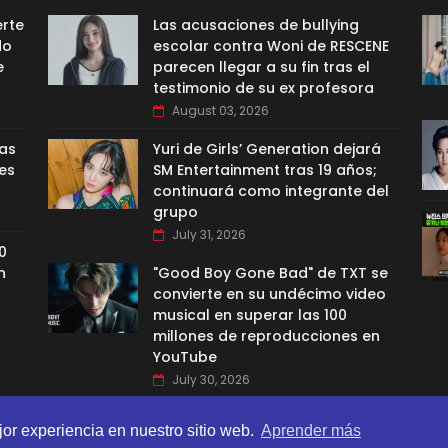
erte
Las acusaciones de bullying
do
escolar contra Woni de RESCENE
e
parecen llegar a su fin tras el
testimonio de su ex profesora
August 03, 2026
las
Yuri de Girls’ Generation dejará
es
SM Entertainment tras 19 años;
continuará como integrante del
grupo
July 31, 2026
0
n
"Good Boy Gone Bad" de TXT se
convierte en su undécimo video
musical en superar las 100
millones de reproducciones en
YouTube
July 30, 2026
jor experiencia en nuestro sitio web.
Aprender más
BI TEMPLATES