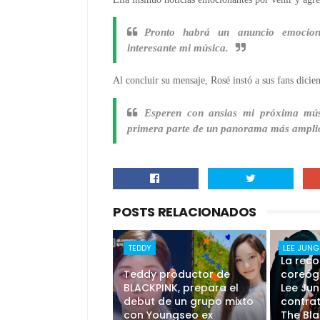
Pronto habrá un anuncio emocion
interesante mi música.
Al concluir su mensaje, Rosé instó a sus fans dicie
Esperen con ansias mi próxima músi
primera parte de un panorama más amplio.
POSTS RELACIONADOS
TEDDY
LEE JUNG
La rec
Teddy productor de
coreógr
BLACKPINK, prepara el
Lee Jun
debut de un grupo mixto
contrat
con Youngseo ex
The Bla