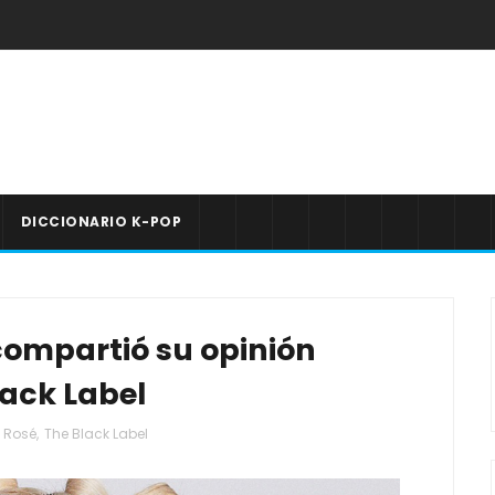
DICCIONARIO K-POP
ompartió su opinión
lack Label
Rosé
,
The Black Label