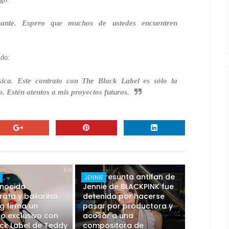
ante. Espero que muchos de ustedes encuentren
ndo:
ca. Este contrato con The Black Label es sólo la
 Estén atentos a mis proyectos futuros.
Una presunta antifan de
JENNIE
onocida
Jennie de BLACKPINK fue
afa y bailarina
detenida por hacerse
g firma un
pasar por productora y
o exclusivo con
acosar a una
ck Label de Teddy
compositora de