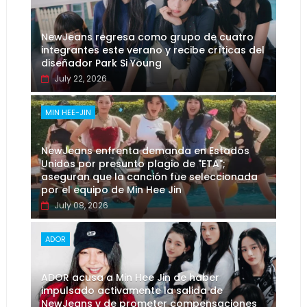
NewJeans regresa como grupo de cuatro
integrantes este verano y recibe críticas del
diseñador Park Si Young
July 22, 2026
MIN HEE-JIN
NewJeans enfrenta demanda en Estados
Unidos por presunto plagio de "ETA";
aseguran que la canción fue seleccionada
por el equipo de Min Hee Jin
July 08, 2026
ADOR
ADOR acusa a Min Hee Jin de haber
impulsado activamente la salida de
NewJeans y de prometer compensaciones