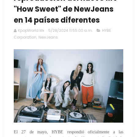
"How Sweet" de NewJeans
en 14 países diferentes
KpopWorld Mx
5/28/2024 11:55:00 a.m.
HYBE
Corporation
,
NewJeans
El 27 de mayo, HYBE respondió oficialmente a las