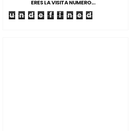
ERES LA VISITA NUMERO...
u
n
d
e
f
i
n
e
d