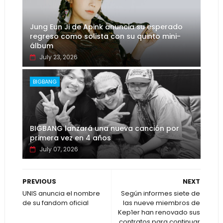
Jung Eun Ji de Apink anuncia su esperado
regreso como solista con su quinto mini-
álbum
July 23, 2026
BIGBANG
BIGBANG lanzará una nueva canción por
primera vez en 4 años
July 07, 2026
PREVIOUS
NEXT
UNIS anuncia el nombre
Según informes siete de
de su fandom oficial
las nueve miembros de
Kep1er han renovado sus
contratos para continuar