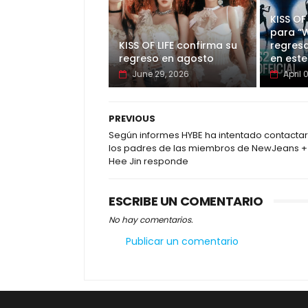
KISS OF
para “W
KISS OF LIFE confirma su
regres
regreso en agosto
en este
June 29, 2026
April 
PREVIOUS
Según informes HYBE ha intentado contactar
los padres de las miembros de NewJeans +
Hee Jin responde
ESCRIBE UN COMENTARIO
No hay comentarios.
Publicar un comentario