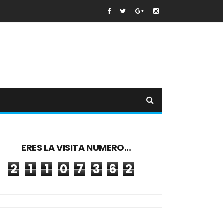
ERES LA VISITA NUMERO...
2
1
1
0
7
3
6
2