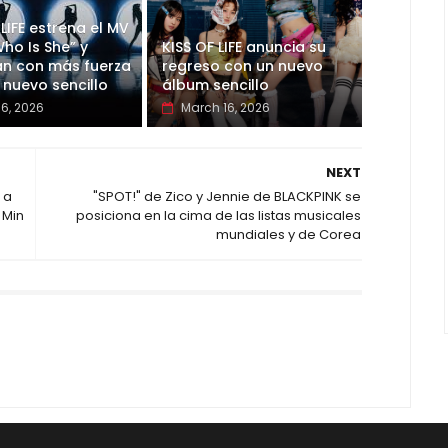
 LIFE estrena el MV
ho Is She” y
KISS OF LIFE anuncia su
an con más fuerza
regreso con un nuevo
 nuevo sencillo
álbum sencillo
06, 2026
March 16, 2026
NEXT
 a
"SPOT!" de Zico y Jennie de BLACKPINK se
 Min
posiciona en la cima de las listas musicales
mundiales y de Corea