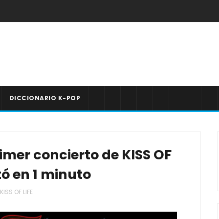
DICCIONARIO K-POP
imer concierto de KISS OF
tó en 1 minuto
KISS OF LIFE