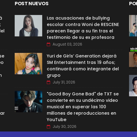
POST NUEVOS
PO
á
Las acusaciones de bullying
;
escolar contra Woni de RESCENE
el
parecen llegar a su fin tras el
testimonio de su ex profesora
August 03, 2026
se
Yuri de Girls’ Generation dejará
eo
SM Entertainment tras 19 años;
continuará como integrante del
n
grupo
July 31, 2026
"Good Boy Gone Bad" de TXT se
convierte en su undécimo video
musical en superar las 100
par
millones de reproducciones en
YouTube
July 30, 2026