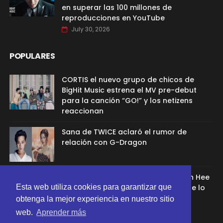
en superar las 100 millones de
reproducciones en YouTube
July 30, 2026
POPULARES
CORTIS el nuevo grupo de chicos de
BigHit Music estrena el MV pre-debut
para la canción “GO!” y los netizens
reaccionan
Sana de TWICE aclaró el rumor de
relación con G-Dragon
Ex aprendíz de ADOR afirmó que Min Hee
Esta web utiliza cookies para garantizar que
Jin la despidió porque su chamán se lo
recomendó
obtenga la mejor experiencia en nuestro sitio
web.
Aprender más