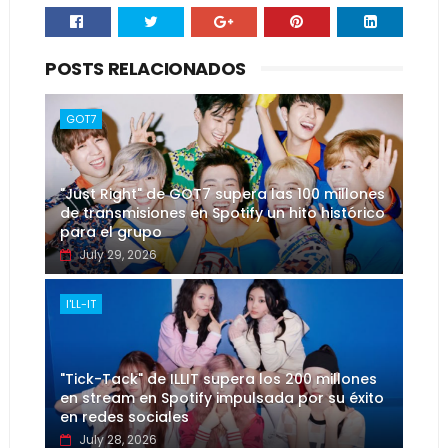
POSTS RELACIONADOS
GOT7
"Just Right" de GOT7 supera las 100 millones
de transmisiones en Spotify un hito histórico
para el grupo
July 29, 2026
I'LL-IT
"Tick-Tack" de ILLIT supera los 200 millones
en stream en Spotify impulsada por su éxito
en redes sociales
July 28, 2026