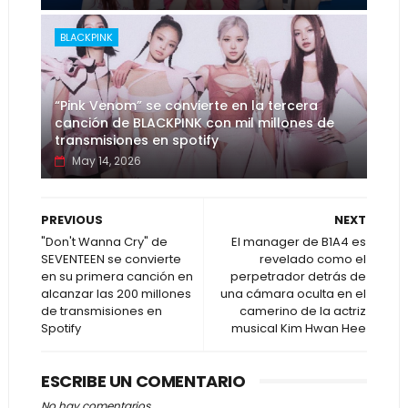
BLACKPINK
“Pink Venom” se convierte en la tercera
canción de BLACKPINK con mil millones de
transmisiones en spotify
May 14, 2026
PREVIOUS
NEXT
"Don't Wanna Cry" de
El manager de B1A4 es
SEVENTEEN se convierte
revelado como el
en su primera canción en
perpetrador detrás de
alcanzar las 200 millones
una cámara oculta en el
de transmisiones en
camerino de la actriz
Spotify
musical Kim Hwan Hee
ESCRIBE UN COMENTARIO
No hay comentarios.