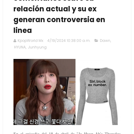
relación actual y su ex
generan controversia en
linea
KpopWorld Mx
4/19/2024 10:38:00 a.m.
Dawn
,
HYUNA
,
Junhyung