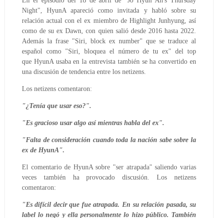
En el episodio del 18 de abril de "Jo Hyun Ah's Thursday
Night", HyunA apareció como invitada y habló sobre su
relación actual con el ex miembro de Highlight Junhyung, así
como de su ex Dawn, con quien salió desde 2016 hasta 2022.
Además la frase "
Siri, block ex number
" que se traduce al
español como
"Siri, bloquea el número de tu ex" del top
que
HyunA usaba en la entrevista también se ha convertido en
una discusión de tendencia entre los netizens.
Los netizens comentaron:
"¿Tenía que usar eso?".
"Es gracioso usar algo así mientras habla del ex".
"Falta de consideración cuando toda la nación sabe sobre la
ex de HyunA".
El comentario de HyunA sobre "ser atrapada" saliendo varias
veces también ha provocado discusión. Los netizens
comentaron:
"Es difícil decir que fue atrapada. En su relación pasada, su
label lo negó y ella personalmente lo hizo público. También