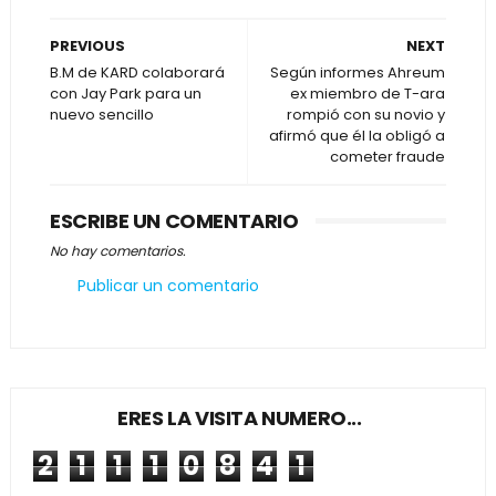
PREVIOUS
NEXT
B.M de KARD colaborará
Según informes Ahreum
con Jay Park para un
ex miembro de T-ara
nuevo sencillo
rompió con su novio y
afirmó que él la obligó a
cometer fraude
ESCRIBE UN COMENTARIO
No hay comentarios.
Publicar un comentario
ERES LA VISITA NUMERO...
2
1
1
1
0
8
4
1