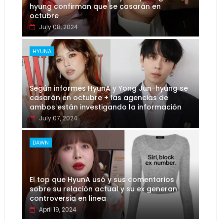
hyung confirman que se casarán en
octubre
July 08, 2024
HYUNA
Según informes HyunA y Yong Jun-hyung se
casarán en octubre + las agencias de
ambos están investigando la información
July 07, 2024
DAWN
El top que HyunA usó y sus comentarios
sobre su relación actual y su ex generan
controversia en linea
April 19, 2024