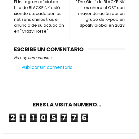
El Instagram oficial de
"The Girls" de BLACKPINK
Lisa de BLACKPINK está
es ahora el OST con
siendo atacado por los
mayor duración por un
netizens chinos tras el
grupo de K-pop en
anuncio de su actuación
Spotify Global en 2023
en "Crazy Horse"
ESCRIBE UN COMENTARIO
No hay comentarios.
Publicar un comentario
ERES LA VISITA NUMERO...
2
1
1
0
5
7
7
6