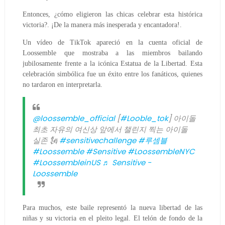
Entonces, ¿cómo eligieron las chicas celebrar esta histórica
victoria?. ¡De la manera más inesperada y encantadora!.
Un vídeo de TikTok apareció en la cuenta oficial de
Loossemble que mostraba a las miembros bailando
jubilosamente frente a la icónica Estatua de la Libertad.
Esta
celebración simbólica fue un éxito entre los fanáticos, quienes
no tardaron en interpretarla.
@loossemble_official
[
#Looble_tok
] 아이돌
최초 자유의 여신상 앞에서 챌린지 찍는 아이돌
실존 🗽
#sensitivechallenge
#루셈블
#Loossemble
#Sensitive
#LoossembleNYC
#LoossembleinUS
♬ Sensitive -
Loossemble
Para muchos, este baile representó la nueva libertad de las
niñas y su victoria en el pleito legal. El telón de fondo de la