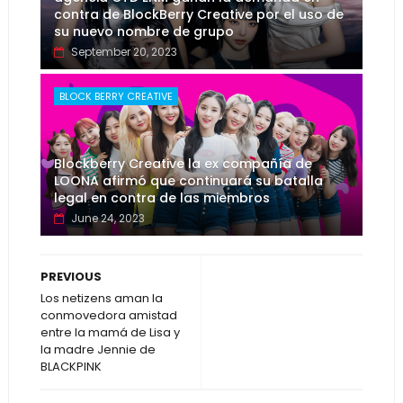
contra de BlockBerry Creative por el uso de
su nuevo nombre de grupo
September 20, 2023
BLOCK BERRY CREATIVE
Blockberry Creative la ex compañía de
LOONA afirmó que continuará su batalla
legal en contra de las miembros
June 24, 2023
PREVIOUS
Los netizens aman la
conmovedora amistad
entre la mamá de Lisa y
la madre Jennie de
BLACKPINK