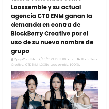
Loossemble y su actual
agencia CTD ENM ganan la
demanda en contra de
BlockBerry Creative por el
uso de su nuevo nombre de
grupo
KpopWorld Mx
9/20/2023 10:18:00 a.m.
Block Berry
Creative
,
CTD ENM
,
LOONA
,
Loossemble
,
LOOΠΔ