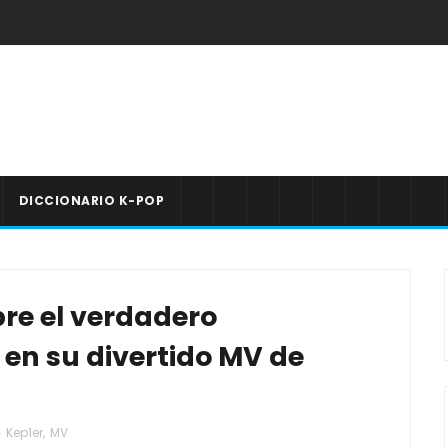
DICCIONARIO K-POP
bre el verdadero
 en su divertido MV de
Kep1er
,
MV