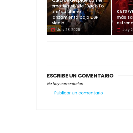
KARD se despide con el
emotivo MV de "Back To
Life" su último
KATSEY
lanzamiento bajo DSP
más sal
Media
estreno
July 28, 2026
July 2
ESCRIBE UN COMENTARIO
No hay comentarios.
Publicar un comentario