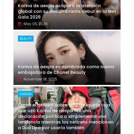
Karina de aespa acaparó la atención
global con su deslumbrante debut en la Met
Gala 2026
May 05, 2026
BEAUTY
Karina de aespa es nombrada como nueva
embajadora de Chanel Beauty
November 18, 2025
KARINA
Crece el debate sobre si la chaqueta roja
que usó Karina de aespa fue una
declaración política o simplemente una
tendencia mientras los netizens mencionan
a Dua Lipa por usarla también