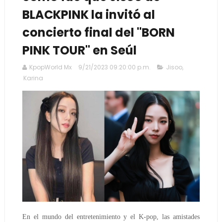
BLACKPINK la invitó al
concierto final del "BORN
PINK TOUR" en Seúl
KpopWorld Mx
9/21/2023 09:20:00 p.m.
Jisoo
,
Karina
En el mundo del entretenimiento y el K-pop, las amistades