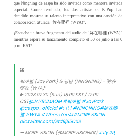
que Ningning de aespa ha sido invitada como mentora invitada
especial. Como resultado, los dos artistas de K-Pop han
decidido mostrar su talento interpretativo con una canción de
colaboración titulada "妳在哪裡 (WYA)".
¡Escuche un breve fragmento del audio de "妳在哪裡 (WYA)"
mientras espera su lanzamiento completo el 30 de julio a las 6
p.m. KST!
박재범 (Jay Park) & 닝닝 (NINGNING) - '妳在
哪裡 (WYA)’
▶️ 2023.07.30 (Sun) 18:00 KST / 17:00
CST
@JAYBUMAOM
#박재범
#JayPark
@aespa_official
#닝닝
#NINGNING
#妳在哪
裡
#WYA
#WhereYouAt
#MOREVISION
pic.twitter.com/Std9jB5CXS
— MORE VISION (@MOREVISIONKR)
July 29,