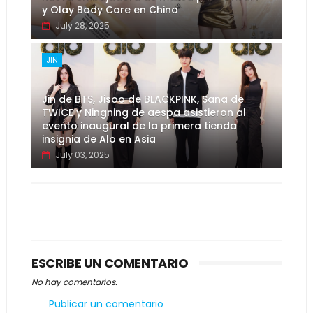
y Olay Body Care en China
July 28, 2025
JIN
Jin de BTS, Jisoo de BLACKPINK, Sana de
TWICE y Ningning de aespa asistieron al
evento inaugural de la primera tienda
insignia de Alo en Asia
July 03, 2025
ESCRIBE UN COMENTARIO
No hay comentarios.
Publicar un comentario