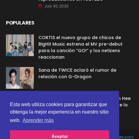
July 30, 2026
POPULARES
CORTIS el nuevo grupo de chicos de
BigHit Music estrena el MV pre-debut
para la canción “GO!” y los netizens
reaccionan
Sana de TWICE aclaró el rumor de
relación con G-Dragon
Ex aprendíz de ADOR afirmó que Min Hee
Jin la despidió porque su chamán se lo
Esta web utiliza cookies para garantizar que
recomendó
obtenga la mejor experiencia en nuestro sitio
web.
Aprender más
Aceptar
CREATED BY
SORATEMPLATES
| DISTRIBUTED BY
GOOYAABI TEMPLATES