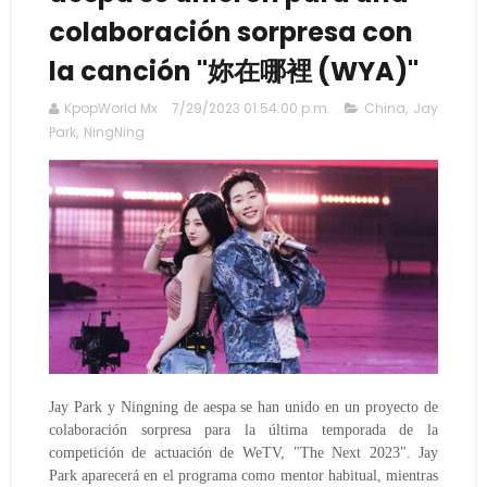
colaboración sorpresa con
la canción "妳在哪裡 (WYA)"
KpopWorld Mx
7/29/2023 01:54:00 p.m.
China
,
Jay
Park
,
NingNing
Jay Park y Ningning de aespa se han unido en un proyecto de
colaboración sorpresa para la última temporada de la
competición de actuación de WeTV, "The Next 2023". Jay
Park aparecerá en el programa como mentor habitual, mientras