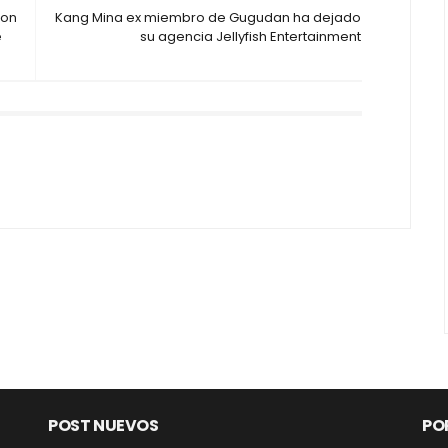
con
Kang Mina ex miembro de Gugudan ha dejado
e
su agencia Jellyfish Entertainment
POST NUEVOS
PO