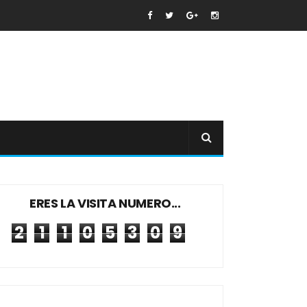
ERES LA VISITA NUMERO...
2
1
1
0
5
3
0
9