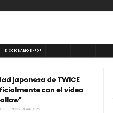
DICCIONARIO K-POP
dad japonesa de TWICE
icialmente con el video
allow"
DEBUT
,
Japón
,
MISAMO
,
MV