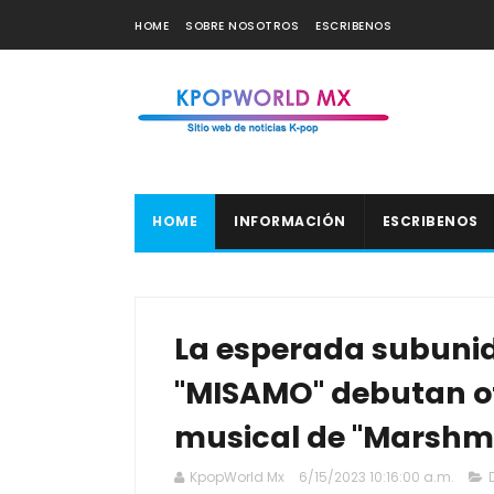
HOME
SOBRE NOSOTROS
ESCRIBENOS
HOME
INFORMACIÓN
ESCRIBENOS
La esperada subuni
"MISAMO" debutan of
musical de "Marshm
KpopWorld Mx
6/15/2023 10:16:00 a.m.