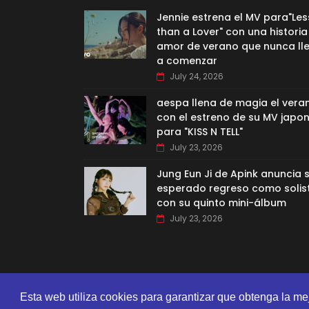
Jennie estrena el MV para"Les
than a Lover" con una historia
amor de verano que nunca ll
a comenzar
July 24, 2026
aespa llena de magia el vera
con el estreno de su MV japo
para "KISS N TELL"
July 23, 2026
Jung Eun Ji de Apink anuncia 
esperado regreso como solis
con su quinto mini-álbum
July 23, 2026
Esta web utiliza cookies para garantizar que obtenga la me
CREATED BY
SORATEMPLATES
| DISTRIBUTED BY
GOOYAA