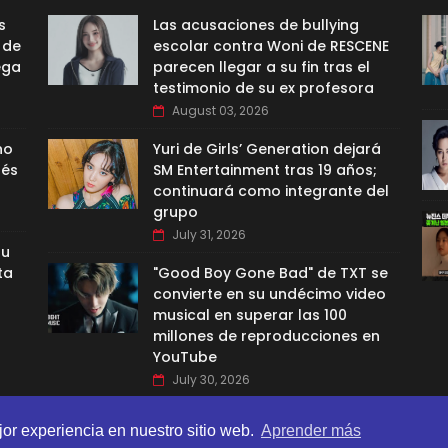
s
Las acusaciones de bullying
 de
escolar contra Woni de RESCENE
ega
parecen llegar a su fin tras el
testimonio de su ex profesora
August 03, 2026
no
Yuri de Girls’ Generation dejará
nés
SM Entertainment tras 19 años;
continuará como integrante del
grupo
July 31, 2026
su
ta
"Good Boy Gone Bad" de TXT se
convierte en su undécimo video
musical en superar las 100
millones de reproducciones en
YouTube
July 30, 2026
jor experiencia en nuestro sitio web.
Aprender más
BI TEMPLATES