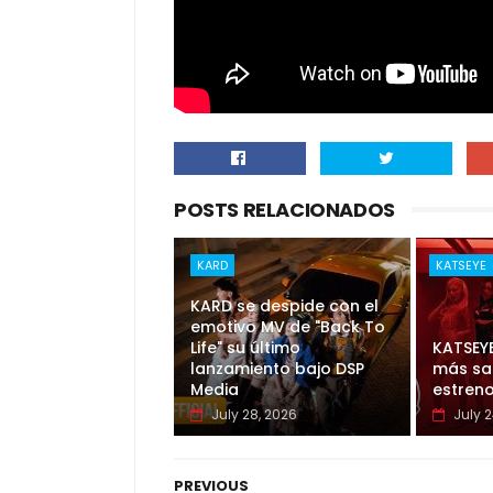
POSTS RELACIONADOS
KARD
KATSEYE
KARD se despide con el
emotivo MV de "Back To
Life" su último
KATSEY
lanzamiento bajo DSP
más sal
Media
estreno
July 28, 2026
July 2
PREVIOUS