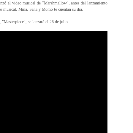
zó el video musical de "Marshmallow", antes del lanzamiento
eo musical, Mina, Sana y Momo te cuentan su día.
Masterpiece", se lanzará el 26 de julio.