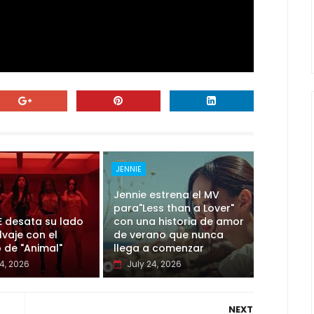
JENNIE
Jennie estrena el MV
para"Less than a Lover"
E desata su lado
con una historia de amor
vaje con el
de verano que nunca
 de "Animal"
llega a comenzar
4, 2026
July 24, 2026
NEXT