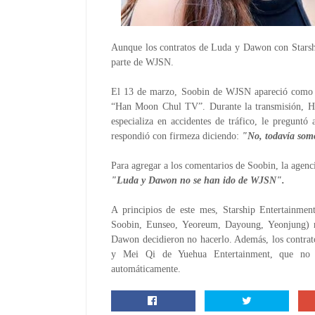
Aunque los contratos de Luda y Dawon con Starshi
parte de WJSN.
El 13 de marzo, Soobin de WJSN apareció como i
“Han Moon Chul TV”. Durante la transmisión, H
especializa en accidentes de tráfico, le pregun
respondió con firmeza diciendo:
"No, todavía som
Para agregar a los comentarios de Soobin, la age
"Luda y Dawon no se han ido de WJSN".
A principios de este mes, Starship Entertainme
Soobin, Eunseo, Yeoreum, Dayoung, Yeonjung) r
Dawon decidieron no hacerlo. Además, los contra
y Mei Qi de Yuehua Entertainment, que no 
automáticamente.