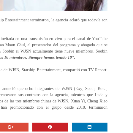
p Entertainment terminaron, la agencia aclaró que todavía son
nvitada en una transmisión en vivo para el canal de YouTube
an Moon Chul, el presentador del programa y abogado que se
tó a Soobin si WJSN actualmente tiene nueve miembros. Soobin
os 10 miembros. Siempre hemos tenido 10".
ncia de WJSN, Starship Entertainment, compartió con TV Report:
nt anunció que ocho integrantes de WJSN (Exy, Seola, Bona,
enovaron sus contratos con la agencia, mientras que Luda y
tos de las tres miembros chinas de WJSN, Xuan Yi, Cheng Xiao
han promocionado con el grupo desde 2018, terminaron