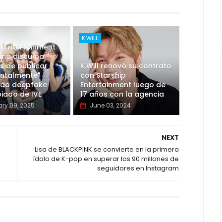
K.WILL
p Entertainment
una disculpa
s de publicar
K.Will renovó su contrato
entalmente"
con Starship
ido deepfake
Entertainment luego de
iado de IVE
17 años con la agencia
ry 09, 2025
June 03, 2024
NEXT
Lisa de BLACKPINK se convierte en la primera
ídolo de K-pop en superar los 90 millones de
seguidores en Instagram