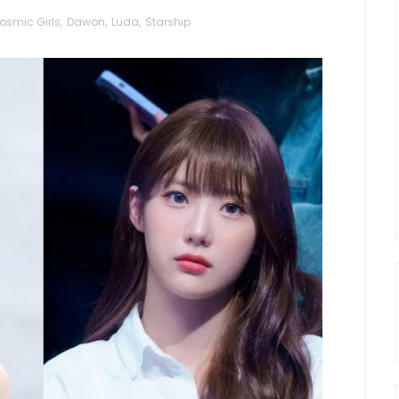
osmic Girls
,
Dawon
,
Luda
,
Starship