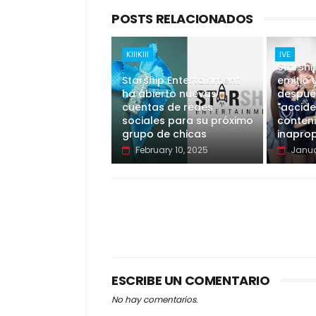
POSTS RELACIONADOS
KIIIKIII
IVE
Starshi
Starship Entertainment
emitió 
ha abierto nuevas
despué
cuentas de redes
"accid
sociales para su próximo
conten
grupo de chicas
inaprop
February 10, 2025
Janua
ESCRIBE UN COMENTARIO
No hay comentarios.