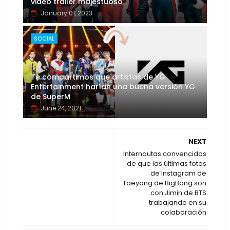
video tráiler majestuoso
January 01, 2023
SOCIAL
Te compartimos que artistas de YG
Entertainment harían una buena versión YG
de SuperM
June 24, 2021
NEXT
Internautas convencidos
de que las últimas fotos
de Instagram de
Taeyang de BigBang son
con Jimin de BTS
trabajando en su
colaboración