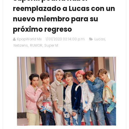
reemplazado a Lucas con un
nuevo miembro para su
próximo regreso
KpopWorld Mx
1/01/2023 02:14:00 p.m.
Lucas
,
Netizens
,
RUMOR
,
Super M