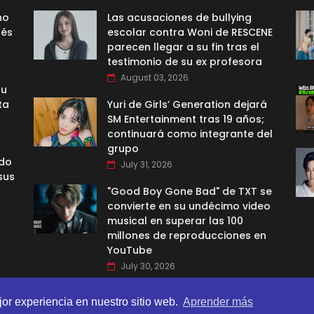
no
Las acusaciones de bullying
nés
escolar contra Woni de RESCENE
parecen llegar a su fin tras el
testimonio de su ex profesora
August 03, 2026
su
ta
Yuri de Girls’ Generation dejará
SM Entertainment tras 19 años;
continuará como integrante del
grupo
ado
July 31, 2026
sus
"Good Boy Gone Bad" de TXT se
convierte en su undécimo video
musical en superar las 100
millones de reproducciones en
YouTube
July 30, 2026
jor experiencia en nuestro sitio web.
Aprender más
BI TEMPLATES