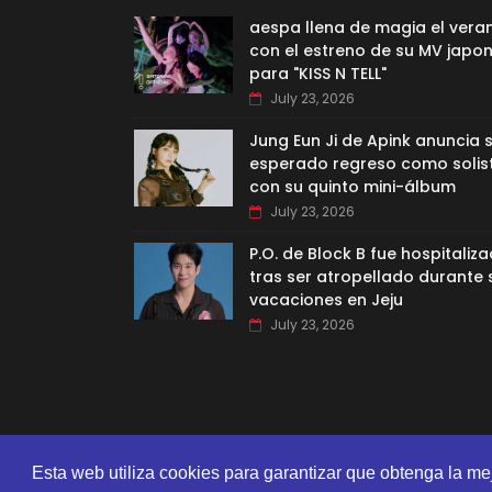
aespa llena de magia el vera
con el estreno de su MV japo
para "KISS N TELL"
July 23, 2026
Jung Eun Ji de Apink anuncia 
esperado regreso como solis
con su quinto mini-álbum
July 23, 2026
P.O. de Block B fue hospitaliz
tras ser atropellado durante 
vacaciones en Jeju
July 23, 2026
Esta web utiliza cookies para garantizar que obtenga la me
CREATED BY
SORATEMPLATES
| DISTRIBUTED BY
GOOYAA