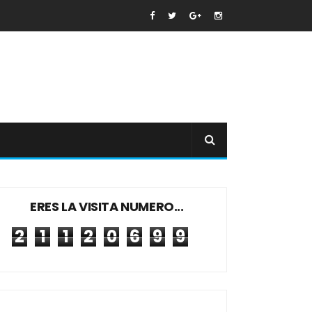
ERES LA VISITA NUMERO...
2
1
1
2
0
6
9
9