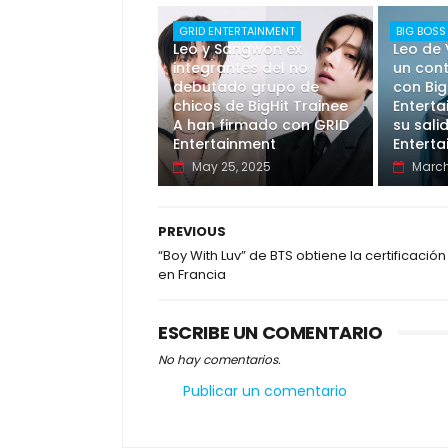
GRID ENTERTAINMENT
BIG BOSS
Leo y Sangwon ex
Leo de 
integrantes del no
un cont
debutado grupo de
con Big
chicos de BigHit Trainee
Enterta
A han firmado con GRID
su sali
Entertainment
Entert
May 25, 2025
March
PREVIOUS
“Boy With Luv” de BTS obtiene la certificación
en Francia
ESCRIBE UN COMENTARIO
No hay comentarios.
Publicar un comentario