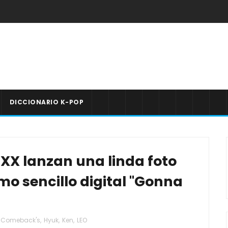
DICCIONARIO K-POP
IXX lanzan una linda foto
mo sencillo digital "Gonna
Comeback's
,
Hyuk
,
Ken
,
LEO