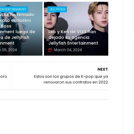
 ENTERTAINMENT
JELLYFISH
VIXX ha firmado
rato exclusivo
 Boss
inment luego de
Leo y Ken de VIXX han
da de JellyFish
dejado su agencia
ainment
Jellyfish Entertainment
 05, 2024
March 04, 2024
NEXT
 oro
Estos son los grupos de K-pop que ya
renovaron sus contratos en 2022