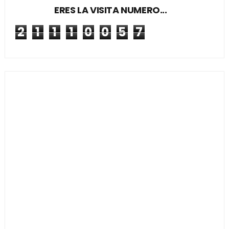
ERES LA VISITA NUMERO...
2
1
1
1
0
0
5
7