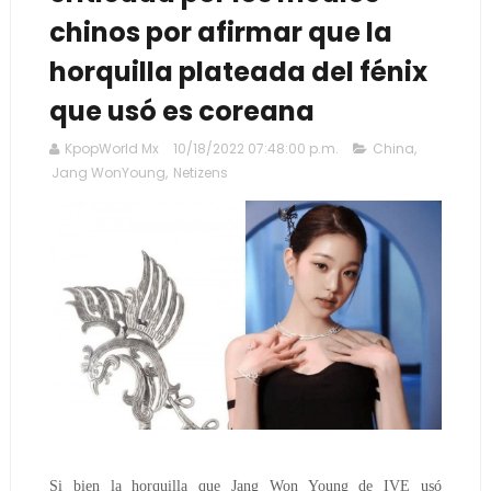
chinos por afirmar que la
horquilla plateada del fénix
que usó es coreana
KpopWorld Mx
10/18/2022 07:48:00 p.m.
China
,
Jang WonYoung
,
Netizens
Si bien la horquilla que Jang Won Young de IVE usó