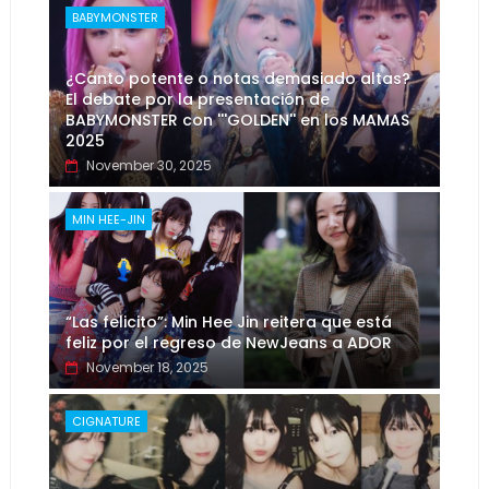
BABYMONSTER
¿Canto potente o notas demasiado altas?
El debate por la presentación de
BABYMONSTER con '''GOLDEN'' en los MAMAS
2025
November 30, 2025
MIN HEE-JIN
“Las felicito”: Min Hee Jin reitera que está
feliz por el regreso de NewJeans a ADOR
November 18, 2025
CIGNATURE