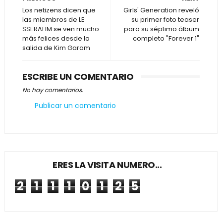
Los netizens dicen que
Girls' Generation reveló
las miembros de LE
su primer foto teaser
SSERAFIM se ven mucho
para su séptimo álbum
más felices desde la
completo "Forever 1"
salida de Kim Garam
ESCRIBE UN COMENTARIO
No hay comentarios.
Publicar un comentario
ERES LA VISITA NUMERO...
2
1
1
1
0
1
2
5