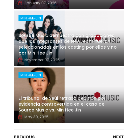
January 07, 2026
MIN HEE-JIN
Source Music demuestra con grabaciones
que las integrantes de NewJeans fueron
seleccionadas en los casting por ellos y no
por Min Hee Jin
November 07, 2025
MIN HEE-JIN
El tribunal de Seúl retrasa decisión por
evidencia controvertida en el caso de
Source Music vs. Min Hee Jin
May 30, 2025
PREVIOUS
NEXT