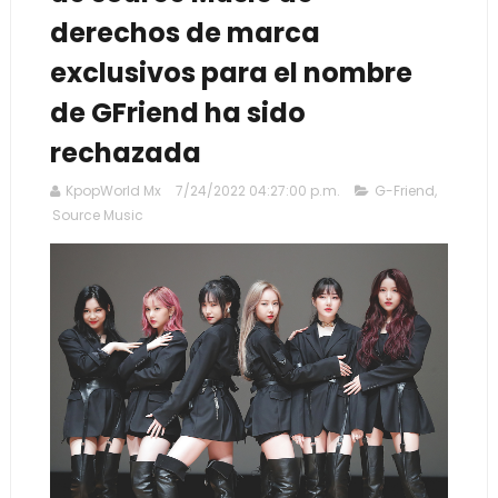
derechos de marca
exclusivos para el nombre
de GFriend ha sido
rechazada
KpopWorld Mx
7/24/2022 04:27:00 p.m.
G-Friend
,
Source Music