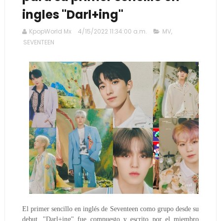
ingles "Darl+ing"
KpopWorld Mx
4/15/2022 11:34:00 a.m.
MV
,
SEVENTEEN
El primer sencillo en inglés de Seventeen como grupo desde su
debut, "Darl+ing" fue compuesto y escrito por el miembro