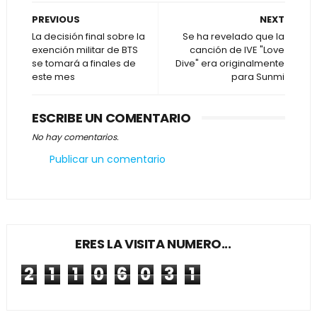
PREVIOUS
NEXT
La decisión final sobre la
Se ha revelado que la
exención militar de BTS
canción de IVE "Love
se tomará a finales de
Dive" era originalmente
este mes
para Sunmi
ESCRIBE UN COMENTARIO
No hay comentarios.
Publicar un comentario
ERES LA VISITA NUMERO...
2
1
1
0
6
0
3
1