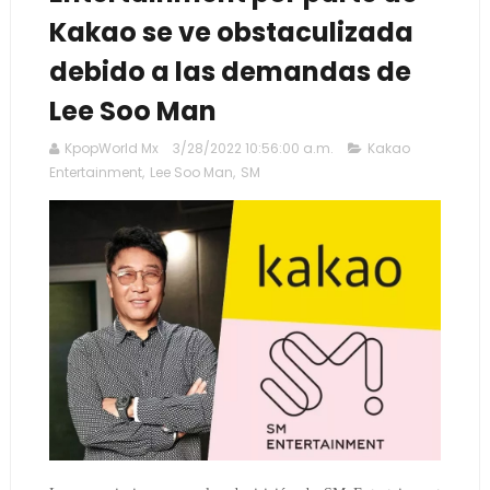
Kakao se ve obstaculizada
debido a las demandas de
Lee Soo Man
KpopWorld Mx
3/28/2022 10:56:00 a.m.
Kakao
Entertainment
,
Lee Soo Man
,
SM