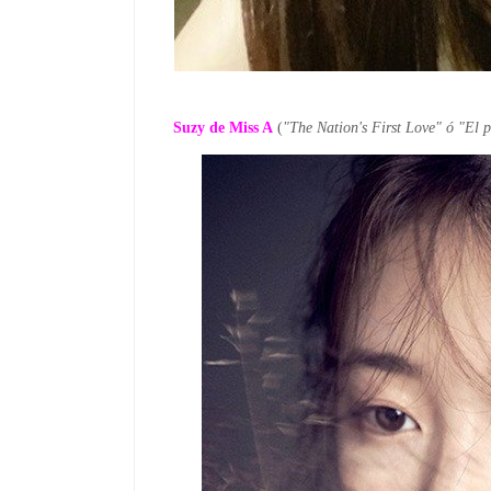
Suzy de Miss A
(
"The Nation's First Love" ó
"El p