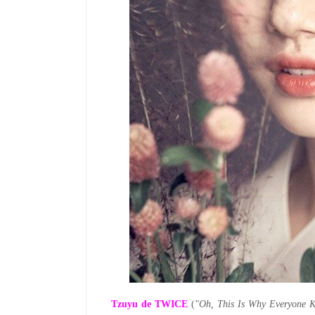
Tzuyu de TWICE
(
"Oh, This Is Why Everyone K