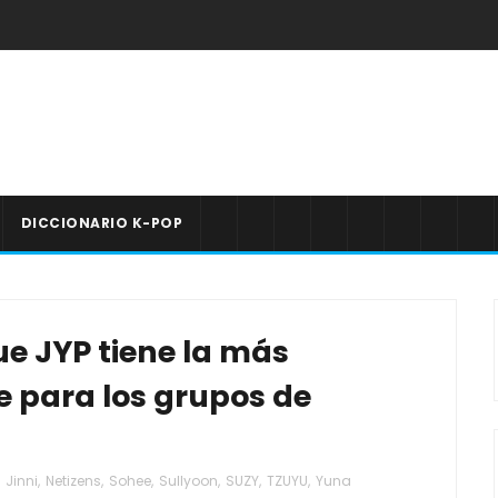
DICCIONARIO K-POP
ue JYP tiene la más
ne para los grupos de
Jinni
,
Netizens
,
Sohee
,
Sullyoon
,
SUZY
,
TZUYU
,
Yuna