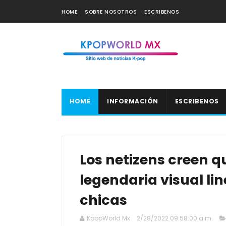
HOME
SOBRE NOSOTROS
ESCRIBENOS
HOME
INFORMACIÓN
ESCRIBENOS
Los netizens creen q
legendaria visual li
chicas
KpopWorld Mx
2/28/2022 09:58:00 a.m.