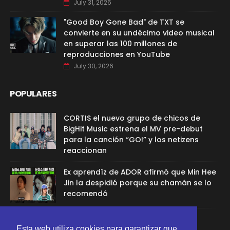
July 31, 2026
"Good Boy Gone Bad" de TXT se
convierte en su undécimo video musical
en superar las 100 millones de
reproducciones en YouTube
July 30, 2026
POPULARES
CORTIS el nuevo grupo de chicos de
BigHit Music estrena el MV pre-debut
para la canción “GO!” y los netizens
reaccionan
Ex aprendíz de ADOR afirmó que Min Hee
Jin la despidió porque su chamán se lo
recomendó
Sana de TWICE aclaró el rumor de
relación con G-Dragon
Esta web utiliza cookies para garantizar que