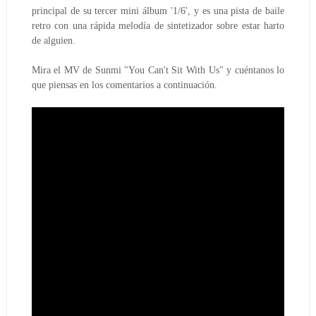
principal de su tercer mini álbum '1/6', y es una pista de baile 
retro con una rápida melodía de sintetizador sobre estar harto 
de alguien.
Mira el MV de Sunmi "You Can't Sit With Us" y cuéntanos lo 
que piensas en los comentarios a continuación.