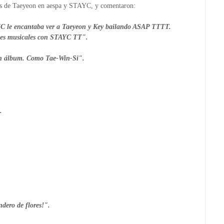
rés de Taeyeon en aespa y STAYC, y comentaron:

C le encantaba ver a Taeyeon y Key bailando ASAP TTTT. 
nes musicales con STAYC TT".

un álbum. Como Tae-Win-Si".



ero de flores!".
