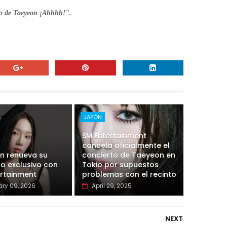
so de Taeyeon ¡Ahhhh!".
JAPÓN
SM Entertainment
cancela oficialmente el
n renueva su
concierto de Taeyeon en
o exclusivo con
Tokio por supuestos
ertainment
problemas con el recinto
ry 09, 2026
April 29, 2025
NEXT