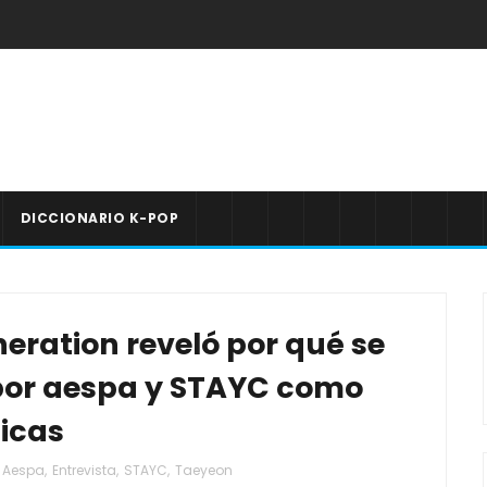
DICCIONARIO K-POP
neration reveló por qué se
por aespa y STAYC como
hicas
Aespa
,
Entrevista
,
STAYC
,
Taeyeon