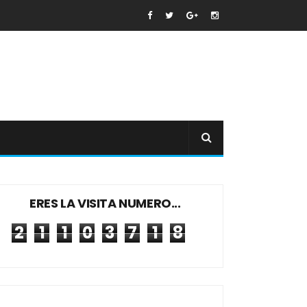
ERES LA VISITA NUMERO...
2
1
1
0
3
7
1
8