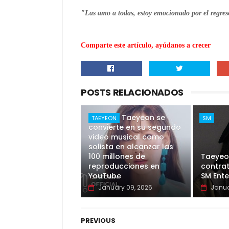
"Las amo a todas, estoy emocionado por el regre
Comparte este artículo, ayúdanos a crecer
POSTS RELACIONADOS
"Fine" de Taeyeon se
TAEYEON
SM
convierte en su segundo
video musical como
solista en alcanzar las
100 millones de
Taeyeo
reproducciones en
contrat
YouTube
SM Ent
January 09, 2026
Janua
PREVIOUS