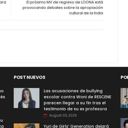
para
El próximo MV de regreso de LOONA está
provocando debates sobre la apropiación
cultural de la India
POST NUEVOS
PO
no
Las acusaciones de bullying
nés
escolar contra Woni de RESCENE
parecen llegar a su fin tras el
testimonio de su ex profesora
August 03, 2026
su
ta
Yuri de Girls’ Generation dejará