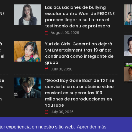
Las acusaciones de bullying
NE
escolar contra Woni de RESCENE
parecen llegar a su fin tras el
testimonio de su ex profesora
August 03, 2026
á
Yuri de Girls’ Generation dejará
;
SM Entertainment tras 19 años;
el
continuará como integrante del
grupo
July 31, 2026
se
"Good Boy Gone Bad" de TXT se
eo
convierte en su undécimo video
musical en superar las 100
n
millones de reproducciones en
YouTube
July 30, 2026
jor experiencia en nuestro sitio web.
Aprender más
BI TEMPLATES