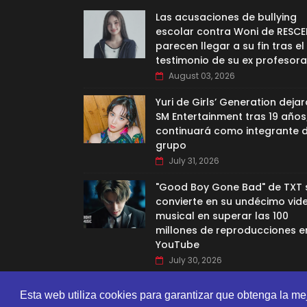
Las acusaciones de bullying
escolar contra Woni de RESCE
parecen llegar a su fin tras el
testimonio de su ex profesora
August 03, 2026
Yuri de Girls’ Generation dejar
SM Entertainment tras 19 años
continuará como integrante d
grupo
July 31, 2026
"Good Boy Gone Bad" de TXT 
convierte en su undécimo vid
musical en superar las 100
millones de reproducciones e
YouTube
July 30, 2026
Esta web utiliza cookies para garantizar que obtenga la me
CREATED BY
SORATEMPLATES
| DISTRIBUTED BY
GOOYAA