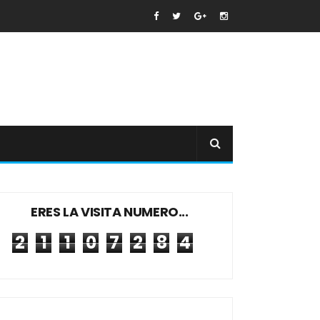
ERES LA VISITA NUMERO...
2
1
1
0
7
2
8
4