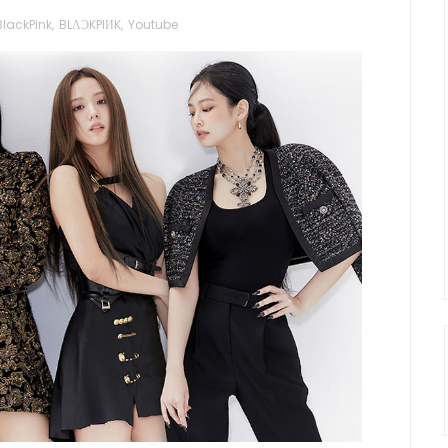
BlackPink
,
BLΛƆKPIИK
,
Youtube