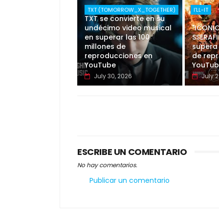
"Good Boy Gone Bad" de
TXT (TOMORROW_X_TOGETHER)
I'LL-IT
TXT se convierte en su
undécimo video musical
"ICONIC
en superar las 100
SSERAFI
millones de
supera 
reproducciones en
de rep
YouTube
YouTub
July 30, 2026
July 2
ESCRIBE UN COMENTARIO
No hay comentarios.
Publicar un comentario