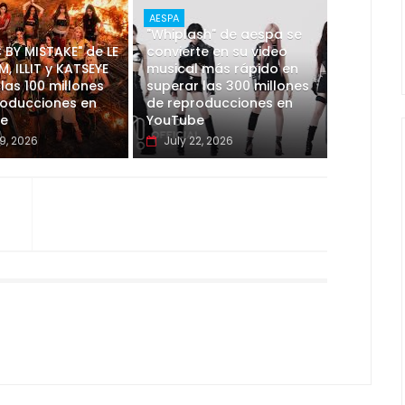
AESPA
"Whiplash" de aespa se
 BY MISTAKE" de LE
convierte en su video
M, ILLIT y KATSEYE
musical más rápido en
las 100 millones
superar las 300 millones
roducciones en
de reproducciones en
e
YouTube
9, 2026
July 22, 2026