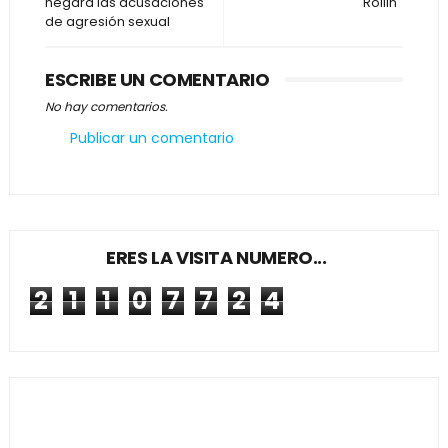
negara las acusaciones
"Rollin"
de agresión sexual
ESCRIBE UN COMENTARIO
No hay comentarios.
Publicar un comentario
ERES LA VISITA NUMERO...
2
1
1
0
7
7
2
4