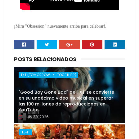
¡Mira "Obsession" nuevamente arriba para celebrar!.
POSTS RELACIONADOS
TXT (TOMORROW_X_TOGETHER)
"Good Boy Gone Bad" de TXT se convierte
en su undécimo video musical en superar
las 100 millones de reproducciones en
YouTube
July 30, 2026
I'LL-IT