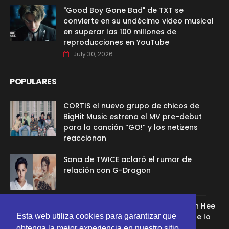
"Good Boy Gone Bad" de TXT se
convierte en su undécimo video musical
en superar las 100 millones de
reproducciones en YouTube
July 30, 2026
POPULARES
CORTIS el nuevo grupo de chicos de
BigHit Music estrena el MV pre-debut
para la canción “GO!” y los netizens
reaccionan
Sana de TWICE aclaró el rumor de
relación con G-Dragon
Ex aprendíz de ADOR afirmó que Min Hee
Jin la despidió porque su chamán se lo
Esta web utiliza cookies para garantizar que
recomendó
obtenga la mejor experiencia en nuestro sitio