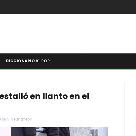
DICCIONARIO K-POP
talló en llanto en el
KARA
,
SeungYeon