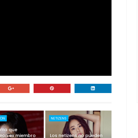
EON
NETIZENS
orma que
eon ex miembro
Los netizens no pueden