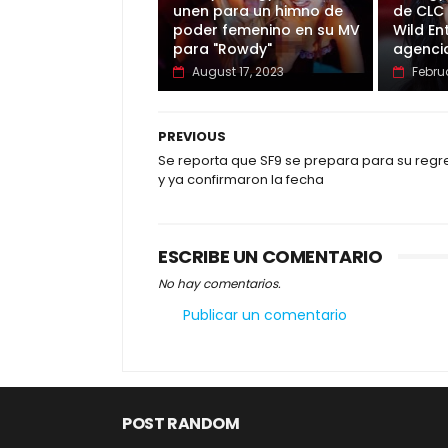
unen para un himno de
de CLC
poder femenino en su MV
Wild En
para "Rowdy"
agenci
August 17, 2023
Febru
PREVIOUS
Se reporta que SF9 se prepara para su regr
y ya confirmaron la fecha
ESCRIBE UN COMENTARIO
No hay comentarios.
Publicar un comentario
POST RANDOM