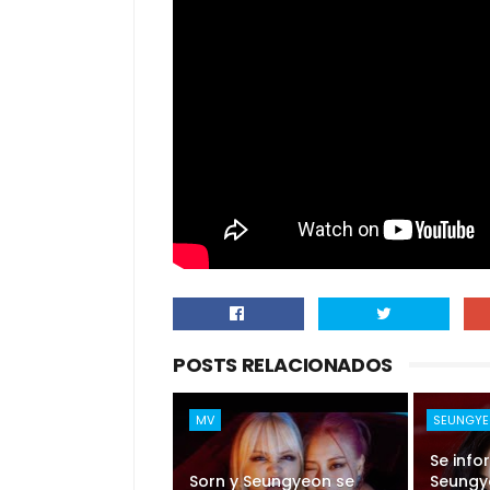
POSTS RELACIONADOS
MV
SEUNGY
Se inf
Sorn y Seungyeon se
Seungy