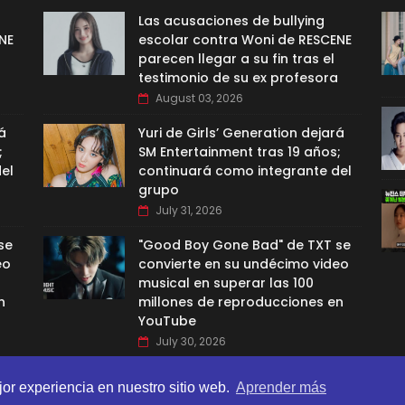
Las acusaciones de bullying
NE
escolar contra Woni de RESCENE
parecen llegar a su fin tras el
testimonio de su ex profesora
August 03, 2026
á
Yuri de Girls’ Generation dejará
;
SM Entertainment tras 19 años;
el
continuará como integrante del
grupo
July 31, 2026
se
"Good Boy Gone Bad" de TXT se
eo
convierte en su undécimo video
musical en superar las 100
n
millones de reproducciones en
YouTube
July 30, 2026
jor experiencia en nuestro sitio web.
Aprender más
BI TEMPLATES