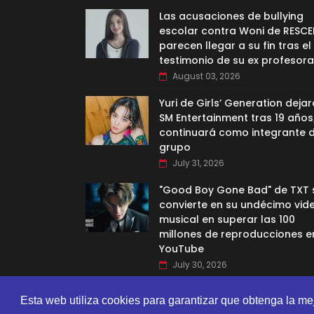
Las acusaciones de bullying
escolar contra Woni de RESCE
parecen llegar a su fin tras el
testimonio de su ex profesora
August 03, 2026
Yuri de Girls’ Generation dejar
SM Entertainment tras 19 años
continuará como integrante d
grupo
July 31, 2026
"Good Boy Gone Bad" de TXT 
convierte en su undécimo vid
musical en superar las 100
millones de reproducciones e
YouTube
July 30, 2026
Esta web utiliza cookies para garantizar que obtenga la me
CREATED BY
SORATEMPLATES
| DISTRIBUTED BY
GOOYAA