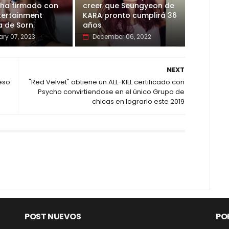
 ha firmado con
creer que Seungyeon de
tertainment
KARA pronto cumplirá 36
a de Sorn
años
ary 07, 2023
December 06, 2022
NEXT
eso
"Red Velvet" obtiene un ALL-KILL certificado con
Psycho convirtiendose en el único Grupo de
chicas en lograrlo este 2019
POST NUEVOS
PO