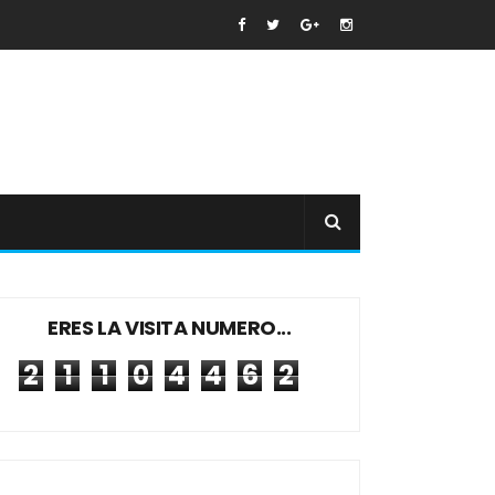
ERES LA VISITA NUMERO...
2
1
1
0
4
4
6
2