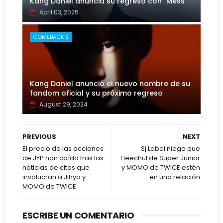
Kang Daniel anuncia su regreso con "Mess"
April 03, 2025
COMEBACK'S
Kang Daniel anunció el nuevo nombre de su
fandom oficial y su próximo regreso
August 29, 2024
PREVIOUS
NEXT
El precio de las acciones
Sj Label niega que
de JYP han caído tras las
Heechul de Super Junior
noticias de citas que
y MOMO de TWICE estén
involucran a Jihyo y
en una relación
MOMO de TWICE
ESCRIBE UN COMENTARIO