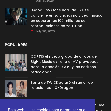
July 31, 2026
"Good Boy Gone Bad" de TXT se
convierte en su undécimo video musical
en superar las 100 millones de
reproducciones en YouTube
July 30, 2026
POPULARES
CORTIS el nuevo grupo de chicos de
BigHit Music estrena el MV pre-debut
para la canción “GO!” y los netizens
reaccionan
Sana de TWICE aclaró el rumor de
relación con G-Dragon
Ex aprendíz de ADOR afirmó que Min Hee
Jin la despidió porque su chamán se lo
Esta web utiliza cookies para garantizar que