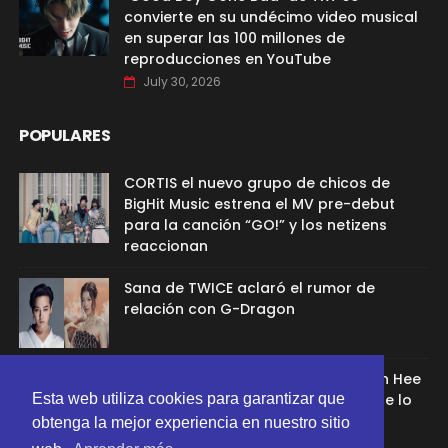
convierte en su undécimo video musical
en superar las 100 millones de
reproducciones en YouTube
July 30, 2026
POPULARES
CORTIS el nuevo grupo de chicos de
BigHit Music estrena el MV pre-debut
para la canción “GO!” y los netizens
reaccionan
Sana de TWICE aclaró el rumor de
relación con G-Dragon
Ex aprendíz de ADOR afirmó que Min Hee
Jin la despidió porque su chamán se lo
Esta web utiliza cookies para garantizar que
recomendó
obtenga la mejor experiencia en nuestro sitio