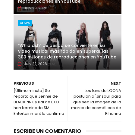
reproducciones en YouTube
July 29, 2026
AESPA
"Whiplash" de aespa se convierte en su
video musical más rápido en superar las
300 millones de reproducciones en YouTube
July 22, 2026
PREVIOUS
NEXT
[Último minuto] Se
Los fans de LOONA
reporta que Jennie de
postulan a 'Jinsoul' para
BLACKPINK y Kai de EXO
que sea la imagen de la
han terminado SM
marca de cosméticos de
Entertainment lo confirma
Rihanna
ESCRIBE UN COMENTARIO