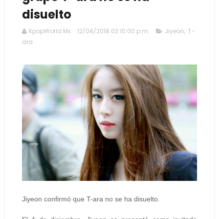
disuelto
KpopWorld Mx
12/04/2018 02:10:00 p.m.
Jiyeon
,
T-
ara
Jiyeon confirmó que T-ara no se ha disuelto.