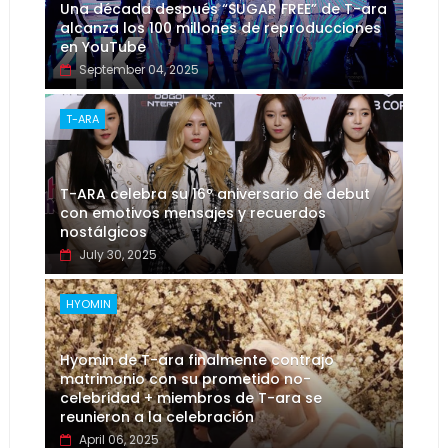
Una década después “SUGAR FREE” de T-ara
alcanza los 100 millones de reproducciones
en YouTube
September 04, 2025
T-ARA
T-ARA celebra su 16º aniversario de debut
con emotivos mensajes y recuerdos
nostálgicos
July 30, 2025
HYOMIN
Hyomin de T-ara finalmente contrajo
matrimonio con su prometido no-
celebridad + miembros de T-ara se
reunieron a la celebración
April 06, 2025