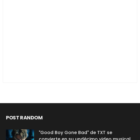
POST RANDOM
"Good Boy Gone Bad" de TXT se
convierte en su undécimo video musical