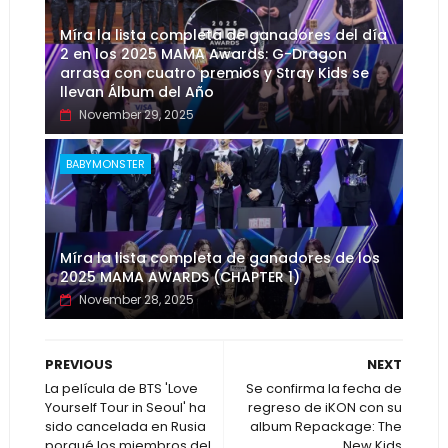
Míra la lista completa de ganadores del día
2 en los 2025 MAMA Awards: G-Dragon
arrasa con cuatro premios y Stray Kids se
llevan Álbum del Año
November 29, 2025
BABYMONSTER
Míra la lista completa de ganadores de los
2025 MAMA AWARDS (CHAPTER 1)
November 28, 2025
PREVIOUS
NEXT
La película de BTS 'Love
Se confirma la fecha de
Yourself Tour in Seoul' ha
regreso de iKON con su
sido cancelada en Rusia
album Repackage: The
porqué los miembros del
New Kids