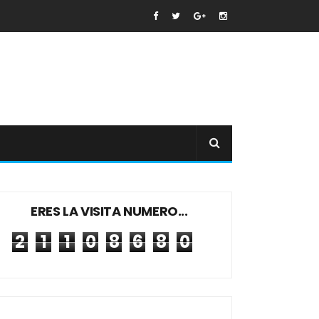
ERES LA VISITA NUMERO...
2
1
1
0
8
6
8
0