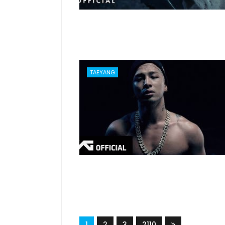
TAEYANG
1
2
3
2110