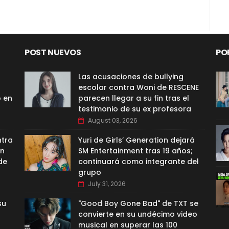
POST NUEVOS
PO
Las acusaciones de bullying
escolar contra Woni de RESCENE
o en
parecen llegar a su fin tras el
testimonio de su ex profesora
August 03, 2026
ntra
Yuri de Girls’ Generation dejará
ón
SM Entertainment tras 19 años;
de
continuará como integrante del
grupo
July 31, 2026
su
"Good Boy Gone Bad" de TXT se
convierte en su undécimo video
musical en superar las 100