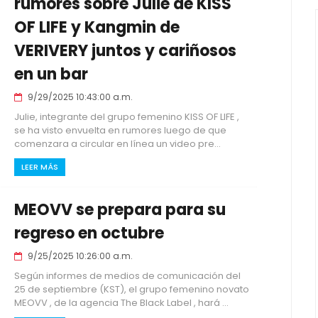
rumores sobre Julie de KISS
OF LIFE y Kangmin de
VERIVERY juntos y cariñosos
en un bar
9/29/2025 10:43:00 a.m.
Julie, integrante del grupo femenino KISS OF LIFE ,
se ha visto envuelta en rumores luego de que
comenzara a circular en línea un video pre...
LEER MÁS
MEOVV se prepara para su
regreso en octubre
9/25/2025 10:26:00 a.m.
Según informes de medios de comunicación del
25 de septiembre (KST), el grupo femenino novato
MEOVV , de la agencia The Black Label , hará ...