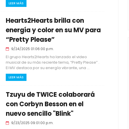
LEER MÁS
Hearts2Hearts brilla con
energía y color en su MV para
“Pretty Please”
9/24/2025 01:06:00 p.m.
El grupo Hearts2Hearts ha lanzado el video
musical de su más reciente tema, “Pretty Please” .
El MV destaca por su energía vibrante, una ...
LEER MÁS
Tzuyu de TWICE colaborará
con Corbyn Besson en el
nuevo sencillo "Blink"
9/23/2025 09:01:00 p.m.