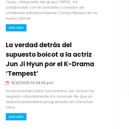
Tzuyu , integrante del grupo TWICE , ha
colaborado con el cantante y creador de
contenido estadounidense Corbyn Besson en su
nuevo sencill...
LEER MÁS
La verdad detrás del
supuesto boicot a la actriz
Jun Ji Hyun por el K-Drama
‘Tempest’
9/23/2025 02:09:00 p.m.
La reconocida actriz surcoreana Jun Ji Hyun ha
negado rotundamente los rumores de que un
anuncio publicitario programado en China fue
canc...
LEER MÁS