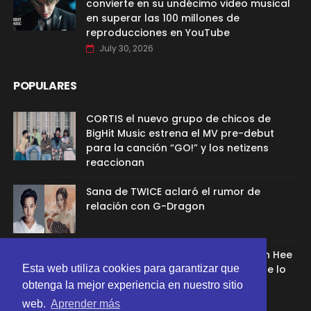
convierte en su undécimo video musical
en superar las 100 millones de
reproducciones en YouTube
July 30, 2026
POPULARES
CORTIS el nuevo grupo de chicos de
BigHit Music estrena el MV pre-debut
para la canción “GO!” y los netizens
reaccionan
Sana de TWICE aclaró el rumor de
relación con G-Dragon
Ex aprendíz de ADOR afirmó que Min Hee
Esta web utiliza cookies para garantizar que
Jin la despidió porque su chamán se lo
recomendó
obtenga la mejor experiencia en nuestro sitio
web.
Aprender más