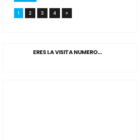
1
2
3
4
ERES LA VISITA NUMERO...