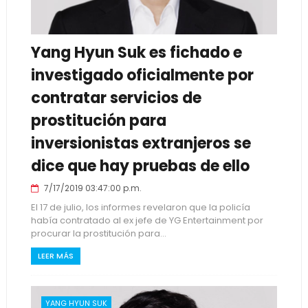
Yang Hyun Suk es fichado e
investigado oficialmente por
contratar servicios de
prostitución para
inversionistas extranjeros se
dice que hay pruebas de ello
7/17/2019 03:47:00 p.m.
El 17 de julio, los informes revelaron que la policía
había contratado al ex jefe de YG Entertainment por
procurar la prostitución para...
LEER MÁS
YANG HYUN SUK