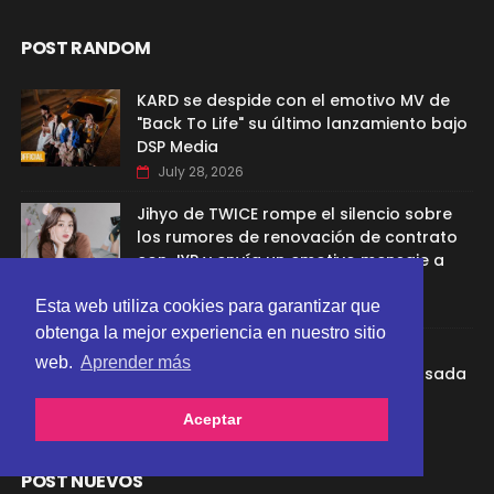
POST RANDOM
KARD se despide con el emotivo MV de
"Back To Life" su último lanzamiento bajo
DSP Media
July 28, 2026
Jihyo de TWICE rompe el silencio sobre
los rumores de renovación de contrato
con JYP y envía un emotivo mensaje a
sus fans
Esta web utiliza cookies para garantizar que
July 28, 2026
obtenga la mejor experiencia en nuestro sitio
"Tick-Tack" de ILLIT supera los 200
web.
Aprender más
millones en stream en Spotify impulsada
por su éxito en redes sociales
Aceptar
July 28, 2026
POST NUEVOS