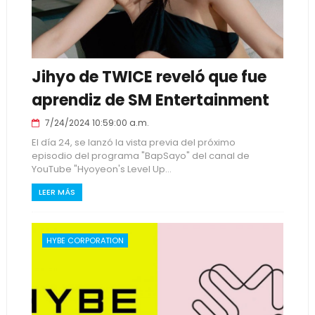
Jihyo de TWICE reveló que fue
aprendiz de SM Entertainment
7/24/2024 10:59:00 a.m.
El día 24, se lanzó la vista previa del próximo
episodio del programa "BapSayo" del canal de
YouTube "Hyoyeon's Level Up...
LEER MÁS
HYBE CORPORATION