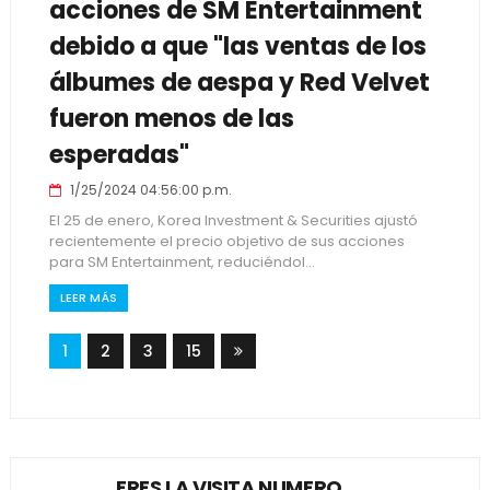
acciones de SM Entertainment
debido a que "las ventas de los
álbumes de aespa y Red Velvet
fueron menos de las
esperadas"
1/25/2024 04:56:00 p.m.
El 25 de enero, Korea Investment & Securities ajustó
recientemente el precio objetivo de sus acciones
para SM Entertainment, reduciéndol...
LEER MÁS
1
2
3
15
ERES LA VISITA NUMERO...