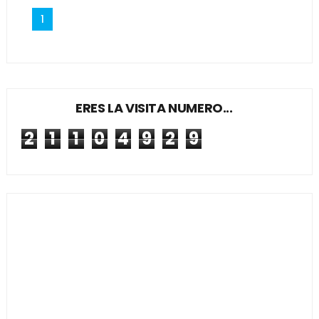
1
ERES LA VISITA NUMERO...
2
1
1
0
4
9
2
9