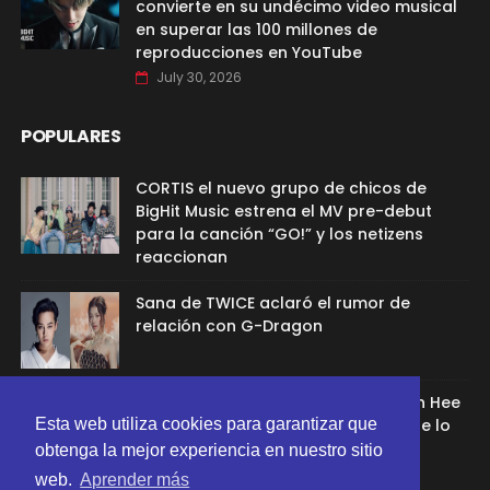
convierte en su undécimo video musical
en superar las 100 millones de
reproducciones en YouTube
July 30, 2026
POPULARES
CORTIS el nuevo grupo de chicos de
BigHit Music estrena el MV pre-debut
para la canción “GO!” y los netizens
reaccionan
Sana de TWICE aclaró el rumor de
relación con G-Dragon
Ex aprendíz de ADOR afirmó que Min Hee
Esta web utiliza cookies para garantizar que
Jin la despidió porque su chamán se lo
recomendó
obtenga la mejor experiencia en nuestro sitio
web.
Aprender más